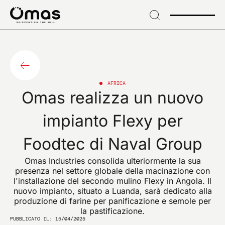
→
Skip
to
header
ISCRIVITI ALLA NOSTRA NEWSLETTER
→ Vai al
Iscriviti per novità
contenuto
→
esclusive e
Skip
to
AFRICA
Omas realizza un nuovo
footer
innovazioni di settore
impianto Flexy per
Foodtec di Naval Group
Omas Industries consolida ulteriormente la sua
EMAIL*
presenza nel settore globale della macinazione con
l'installazione del secondo mulino Flexy in Angola. Il
nuovo impianto, situato a Luanda, sarà dedicato alla
produzione di farine per panificazione e semole per
la pastificazione.
Confermo di aver preso visione dell'informativa sul
PUBBLICATO IL: 15/04/2025
trattamento dei dati