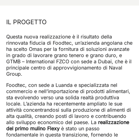
Confermo di aver preso visione dell'informativa
privacy di questo sito e presto il mio consenso per
l'invio di comunicazioni promozionali (compresa la
IL PROGETTO
newsletter) da parte di omas a mezzo mail e riferite a
prodotti o servizi.
Questa nuova realizzazione è il risultato della
rinnovata fiducia di Foodtec, un’azienda angolana che
INVIA
ha scelto Omas per la fornitura di soluzioni avanzate
in grado di lavorare grano tenero e grano duro, e
GTMB – International FZCO con sede a Dubai, che è il
principale centro di approvvigionamento di Naval
Group.
Foodtec, con sede a Luanda e specializzata nel
commercio e nell’importazione di prodotti alimentari,
sta evolvendo verso una solida realtà produttiva
locale. L’azienda ha recentemente ampliato le sue
attività concentrandosi sulla produzione di alimenti di
alta qualità, creando posti di lavoro e contribuendo
allo sviluppo economico del paese. La
realizzazione
del primo mulino Flexy
è stato un passo
fondamentale in questa transizione, fornendo le