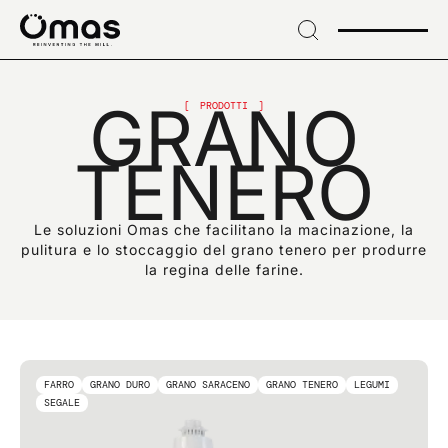
→
Skip
to
header
ISCRIVITI ALLA NOSTRA NEWSLETTER
→ Vai al
Iscriviti per novità
GRANO
contenuto
PRODOTTI
→
esclusive e
Skip
TENERO
to
footer
innovazioni di settore
Le soluzioni Omas che facilitano la macinazione, la
pulitura e lo stoccaggio del grano tenero per produrre
la regina delle farine.
EMAIL*
FARRO
GRANO DURO
GRANO SARACENO
GRANO TENERO
LEGUMI
SEGALE
Confermo di aver preso visione dell'informativa sul
trattamento dei dati