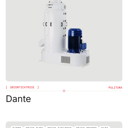
Confermo di aver preso visione dell'informativa
privacy di questo sito e presto il mio consenso per
l'invio di comunicazioni promozionali (compresa la
newsletter) da parte di omas a mezzo mail e riferite a
prodotti o servizi.
INVIA
DECORTICATRICE
PULITURA
Dante