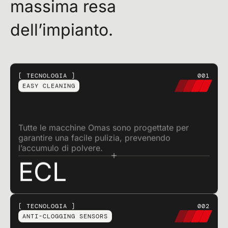
massima resa
dell’impianto.
TECNOLOGIA
001
EASY CLEANING
Tutte le macchine Omas sono progettate per
garantire una facile pulizia, prevenendo
l’accumulo di polvere.
ECL
TECNOLOGIA
002
ANTI-CLOGGING SENSORS