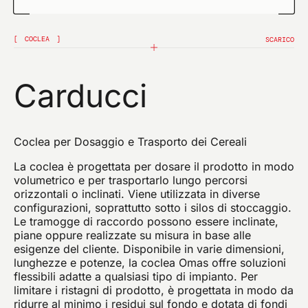
Confermo di aver preso visione dell'informativa
privacy di questo sito e presto il mio consenso per
COCLEA
l'invio di comunicazioni promozionali (compresa la
SCARICO
newsletter) da parte di omas a mezzo mail e riferite a
prodotti o servizi.
Carducci
INVIA
Coclea per Dosaggio e Trasporto dei Cereali
La coclea è progettata per dosare il prodotto in modo
volumetrico e per trasportarlo lungo percorsi
orizzontali o inclinati. Viene utilizzata in diverse
configurazioni, soprattutto sotto i silos di stoccaggio.
Le tramogge di raccordo possono essere inclinate,
piane oppure realizzate su misura in base alle
esigenze del cliente. Disponibile in varie dimensioni,
lunghezze e potenze, la coclea Omas offre soluzioni
flessibili adatte a qualsiasi tipo di impianto. Per
limitare i ristagni di prodotto, è progettata in modo da
ridurre al minimo i residui sul fondo e dotata di fondi