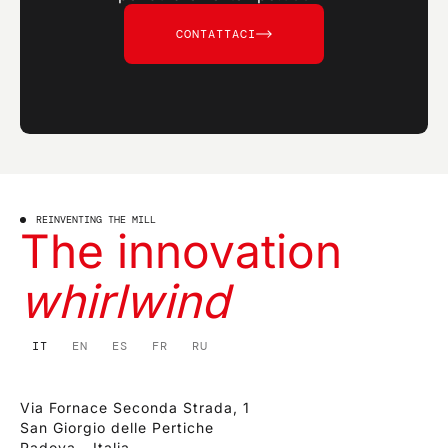
CONTATTACI
REINVENTING THE MILL
The innovation
whirlwind
IT
EN
ES
FR
RU
Via Fornace Seconda Strada, 1
San Giorgio delle Pertiche
Padova - Italia