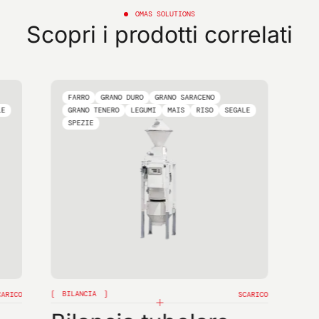
OMAS SOLUTIONS
Scopri i prodotti correlati
FARRO
GRANO DURO
GRANO SARACENO
LE
GRANO TENERO
LEGUMI
MAIS
RISO
SEGALE
SPEZIE
BILANCIA
CARICO
SCARICO