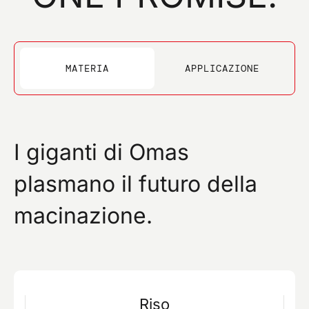
Confermo di aver preso visione dell'informativa
privacy di questo sito e presto il mio consenso per
l'invio di comunicazioni promozionali (compresa la
newsletter) da parte di omas a mezzo mail e riferite a
prodotti o servizi.
MATERIA
APPLICAZIONE
INVIA
I giganti di Omas
plasmano il futuro della
macinazione.
Riso