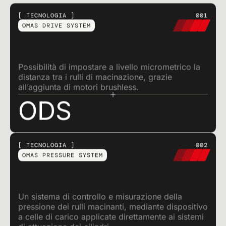
TECNOLOGIA
001
OMAS DRIVE SYSTEM
Possibilità di impostare a livello micrometrico la
distanza tra i rulli di macinazione, grazie
all’aggiunta di motori brushless.
ODS
TECNOLOGIA
002
OMAS PRESSURE SYSTEM
Un sistema di controllo e misurazione della
pressione dei rulli macinanti, mediante dispositivo
a celle di carico applicate direttamente ai sistemi