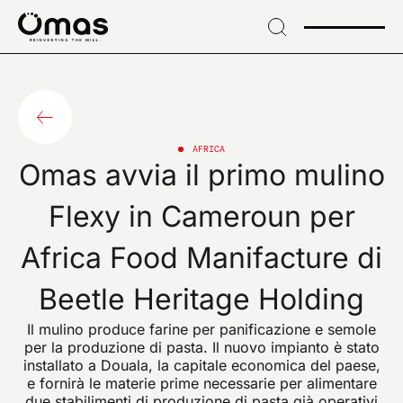
→
Skip
to
header
ISCRIVITI ALLA NOSTRA NEWSLETTER
→ Vai al
Iscriviti per novità
contenuto
→
esclusive e
Skip
to
AFRICA
Omas avvia il primo mulino
footer
innovazioni di settore
Flexy in Cameroun per
Africa Food Manifacture di
EMAIL*
Beetle Heritage Holding
Il mulino produce farine per panificazione e semole
per la produzione di pasta. Il nuovo impianto è stato
installato a Douala, la capitale economica del paese,
e fornirà le materie prime necessarie per alimentare
Confermo di aver preso visione dell'informativa sul
due stabilimenti di produzione di pasta già operativi
trattamento dei dati