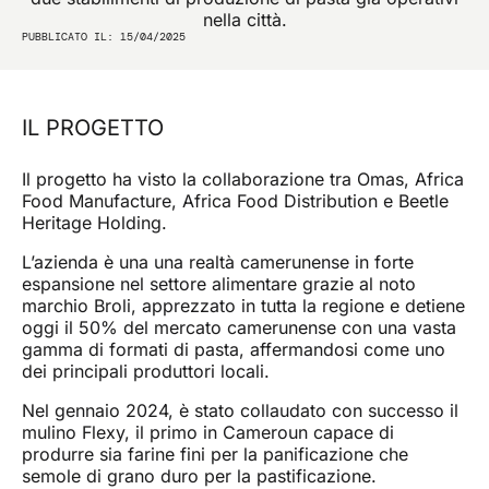
nella città.
Confermo di aver preso visione dell'informativa
PUBBLICATO IL: 15/04/2025
privacy di questo sito e presto il mio consenso per
l'invio di comunicazioni promozionali (compresa la
newsletter) da parte di omas a mezzo mail e riferite a
prodotti o servizi.
IL PROGETTO
INVIA
Il progetto ha visto la collaborazione tra Omas, Africa
Food Manufacture, Africa Food Distribution e Beetle
Heritage Holding.
L’azienda è una una realtà camerunense in forte
espansione nel settore alimentare grazie al noto
marchio Broli, apprezzato in tutta la regione e detiene
oggi il 50% del mercato camerunense con una vasta
gamma di formati di pasta, affermandosi come uno
dei principali produttori locali.
Nel gennaio 2024, è stato collaudato con successo il
mulino Flexy, il primo in Cameroun capace di
produrre sia farine fini per la panificazione che
semole di grano duro per la pastificazione.