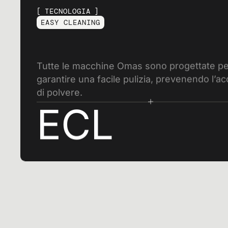
TECNOLOGIA
EASY CLEANING
Tutte le macchine Omas sono progettate pe
garantire una facile pulizia, prevenendo l’a
di polvere.
ECL
Isc
e
EMAIL*