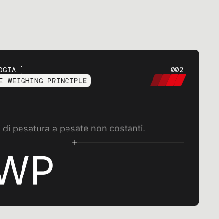
OGIA
002
E WEIGHING PRINCIPLE
sive
o di pesatura a pesate non costanti.
re
WP