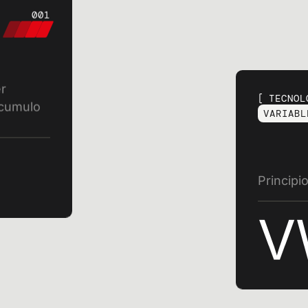
001
r
TECNOL
ccumulo
VARIABL
ISCRIVITI ALLA NOSTRA NEWSLETTER
riviti per novità esclu
Principi
 innovazioni di setto
V