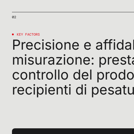
02
KEY
FACTORS
Precisione
e
affida
misurazione:
prest
controllo
del
prodo
recipienti
di
pesatu