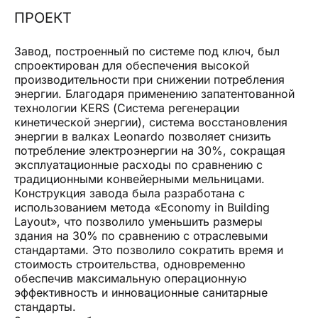
ПРОЕКТ
Я подтверждаю, что ознакомился с уведомлением
об обработке данных
Завод, построенный по системе под ключ, был
Я подтверждаю, что ознакомился с политикой
спроектирован для обеспечения высокой
конфиденциальности данного сайта и даю свое
согласие на рассылку компанией omas рекламных
производительности при снижении потребления
сообщений (в том числе информационных
энергии. Благодаря применению запатентованной
бюллетеней) по электронной почте со ссылками
на товары или услуги.
технологии KERS (Система регенерации
кинетической энергии), система восстановления
энергии в валках Leonardo позволяет снизить
ОТПРАВИТЬ
потребление электроэнергии на 30%, сокращая
эксплуатационные расходы по сравнению с
традиционными конвейерными мельницами.
Конструкция завода была разработана с
использованием метода «Economy in Building
Layout», что позволило уменьшить размеры
здания на 30% по сравнению с отраслевыми
стандартами. Это позволило сократить время и
стоимость строительства, одновременно
обеспечив максимальную операционную
эффективность и инновационные санитарные
стандарты.