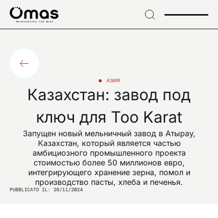
→
Skip
to
header
ПОДПИШИТЕСЬ НА НАШУ РАССЫЛКУ
→ Skip
Подпишитесь на
to
content
эксклюзивные
→
Skip
АЗИЯ
Казахстан: завод под
to
новости и
footer
ключ для Too Karat
отраслевые новинки
Запущен новый мельничный завод в Атырау,
Казахстан, который является частью
амбициозного промышленного проекта
стоимостью более 50 миллионов евро,
интегрирующего хранение зерна, помол и
EMAIL*
производство пасты, хлеба и печенья.
PUBBLICATO IL: 26/11/2024