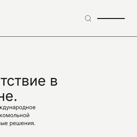
тствие
в
не.
международное
укомольной
вые решения.