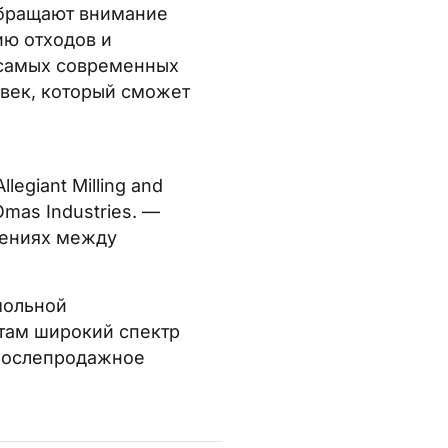
обращают внимание
ию отходов и
 самых современных
овек, который сможет
egiant Milling and
mas Industries. —
шениях между
и и
мольной
и
там широкий спектр
 послепродажное