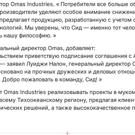
ор Omas Industries. « Потребители все больше 
 производители уделяют особое внимание снижен
предлагает продукцию, разработанную с учетом
нологий. Мы уверены, что Сид — именно тот чел
ь нашу философию. »
альный директор Omas, добавляет:
ьствием приветствую подписание соглашения с All
ПОДПИШИТЕСЬ НА НАШУ РАССЫЛКУ
, — заявил Луиджи Налон, генеральный директор O
Подпишитесь на
основано на прочных дружеских и деловых отно
Добро пожаловать в команду, Сид! »
склюзивные новост
т Omas Industries реализовывать проекты в муко
отраслевые новинк
сему Тихоокеанскому региону, предлагая клиен
нических решений, а также высококачественное