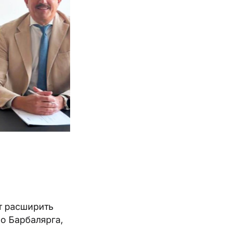
ит расширить
о Барбалярга,