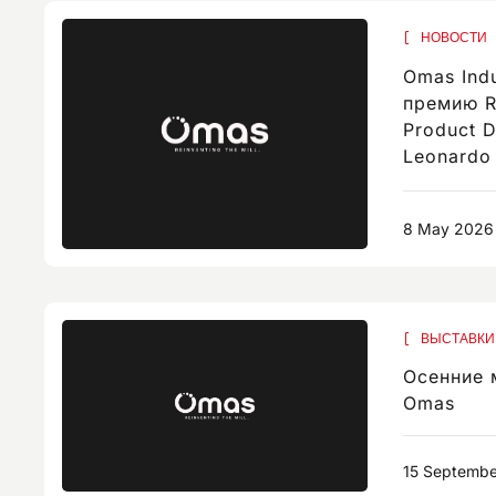
НОВОСТИ
Omas Indu
премию R
Product D
Leonardo
8 May 2026
Осенние 
Omas
15 Septemb