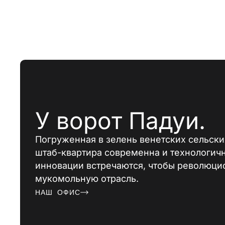
EMAIL*
Я подтвер
обработке
Я подтверж
конфиденци
рассылку 
У ворот Падуи.
информаци
ссылками н
Погруженная в зелень венетских сельски
штаб-квартира современна и технологичн
инновации встречаются, чтобы революци
мукомольную отрасль.
Н
А
Ш
О
Ф
И
С