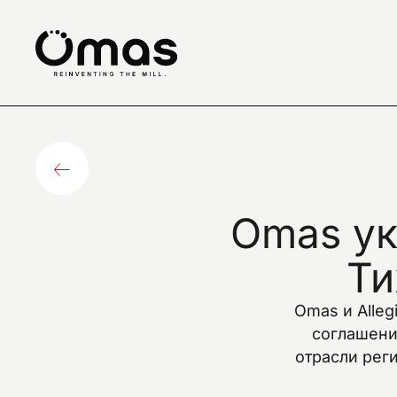
→ Skip
to
header
→ Skip
to
content
→
Skip
to
footer
Omas
у
Ти
Omas и Alleg
соглашени
отрасли рег