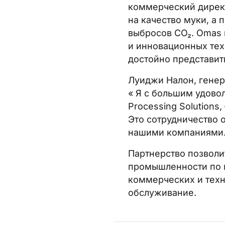
коммерческий директ
на качество муки, а
выбросов CO₂. Omas 
и инновационных тех
достойно представит
Луиджи Налон, генер
« Я с большим удовол
Processing Solutions
Это сотрудничество 
нашими компаниями. 
эк
Партнерство позволи
промышленности по в
коммерческих и тех
обслуживание.