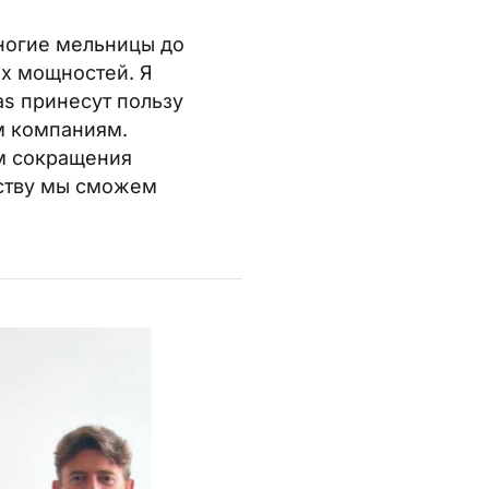
ногие мельницы до
х мощностей. Я
s принесут пользу
м компаниям.
ам сокращения
рству мы сможем