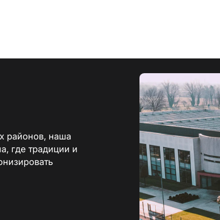
ждаю, что ознакомился с уведомлением об
 данных
даю, что ознакомился с политикой
ОТПРА
альности данного сайта и даю свое согласие на
компанией omas рекламных сообщений (в том числе
онных бюллетеней) по электронной почте со
а товары или услуги.
х районов, наша
а, где традиции и
онизировать