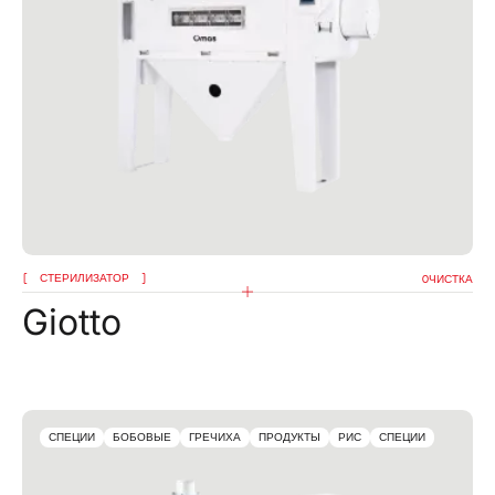
Я подтверждаю, что ознакомился с уведомлением
об обработке данных
Я подтверждаю, что ознакомился с политикой
конфиденциальности данного сайта и даю свое
согласие на рассылку компанией omas рекламных
сообщений (в том числе информационных
бюллетеней) по электронной почте со ссылками
на товары или услуги.
ОТПРАВИТЬ
СТЕРИЛИЗАТОР
OЧИСТКА
Giotto
СПЕЦИИ
БОБОВЫЕ
ГРЕЧИХА
ПРОДУКТЫ
РИС
СПЕЦИИ