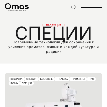
→
Skip
to
header
ПОДПИШИТЕСЬ НА НАШУ РАССЫЛКУ
→ Skip
Подпишитесь на
СПЕЦИИ
to
ПРОДУКЦИЯ
content
эксклюзивные
→
Skip
Современные технологии для сохранения и
to
новости и
усиления ароматов, живых в каждой культуре и
footer
традиции.
отраслевые новинки
КУКУРУЗА
СПЕЦИИ
БОБОВЫЕ
ГРЕЧИХА
ПРОДУКТЫ
РИС
РОЖЬ
СПЕЦИИ
EMAIL*