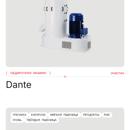
Я подтверждаю, что ознакомился с уведомлением
об обработке данных
Я подтверждаю, что ознакомился с политикой
конфиденциальности данного сайта и даю свое
согласие на рассылку компанией omas рекламных
сообщений (в том числе информационных
бюллетеней) по электронной почте со ссылками
на товары или услуги.
ОТПРАВИТЬ
ОБДИРОЧНАЯ МАШИНА
OЧИСТКА
Dante
ГРЕЧИХА
КУКУРУЗА
МЯГКАЯ ПШЕНИЦА
ПРОДУКТЫ
РИС
РОЖЬ
ТВЁРДАЯ ПШЕНИЦА