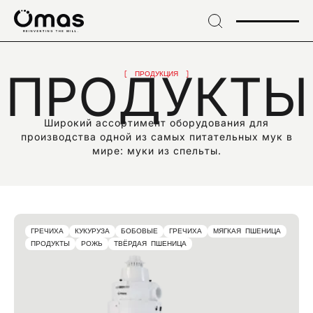
→
Skip
to
header
ПОДПИШИТЕСЬ НА НАШУ РАССЫЛКУ
→ Skip
Подпишитесь на
ПРОДУКТЫ
to
ПРОДУКЦИЯ
content
эксклюзивные
→
Skip
Широкий ассортимент оборудования для
to
новости и
производства одной из самых питательных мук в
footer
мире: муки из спельты.
отраслевые новинки
ГРЕЧИХА
КУКУРУЗА
БОБОВЫЕ
ГРЕЧИХА
МЯГКАЯ ПШЕНИЦА
ПРОДУКТЫ
РОЖЬ
ТВЁРДАЯ ПШЕНИЦА
EMAIL*