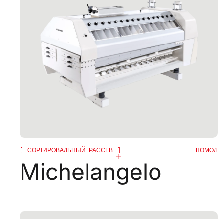
EMAIL*
Я подтвер
обработке
Я подтверж
конфиденци
рассылку 
информаци
ссылками н
СОРТИРОВАЛЬНЫЙ РАССЕВ
ПОМОЛ
Michelangelo