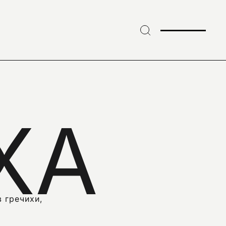
ХА
 гречихи,