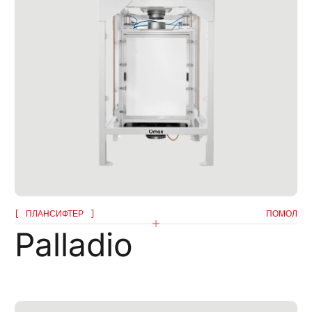
ждаю, что ознакомился с уведомлением об
 данных
даю, что ознакомился с политикой
ОТПРА
альности данного сайта и даю свое согласие на
компанией omas рекламных сообщений (в том числе
онных бюллетеней) по электронной почте со
а товары или услуги.
ПЛАНСИФТЕР
ПОМОЛ
Palladio