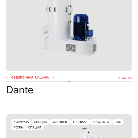
Я подтверждаю, что ознакомился с уведомлением
об обработке данных
Я подтверждаю, что ознакомился с политикой
конфиденциальности данного сайта и даю свое
согласие на рассылку компанией omas рекламных
сообщений (в том числе информационных
бюллетеней) по электронной почте со ссылками
на товары или услуги.
ОТПРАВИТЬ
ОБДИРОЧНАЯ МАШИНА
OЧИСТКА
Dante
КУКУРУЗА
СПЕЦИИ
БОБОВЫЕ
ГРЕЧИХА
ПРОДУКТЫ
РИС
РОЖЬ
СПЕЦИИ