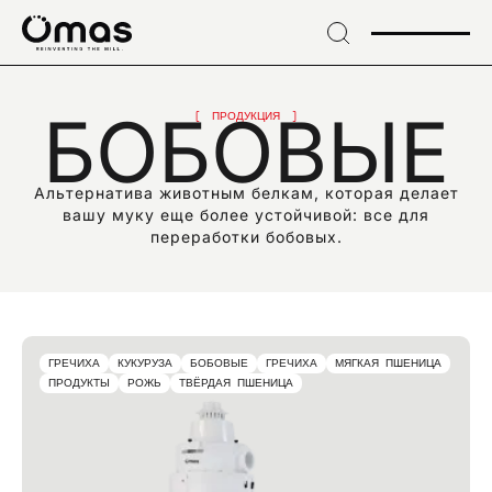
→
Skip
to
header
ПОДПИШИТЕСЬ НА НАШУ РАССЫЛКУ
→ Skip
Подпишитесь на
БОБОВЫЕ
to
ПРОДУКЦИЯ
content
эксклюзивные
→
Skip
Альтернатива животным белкам, которая делает
to
новости и
вашу муку еще более устойчивой: все для
footer
переработки бобовых.
отраслевые новинки
ГРЕЧИХА
КУКУРУЗА
БОБОВЫЕ
ГРЕЧИХА
МЯГКАЯ ПШЕНИЦА
ПРОДУКТЫ
РОЖЬ
ТВЁРДАЯ ПШЕНИЦА
EMAIL*