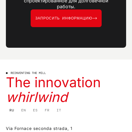
спроектированное для долговечной
работы.
ЗАПРОСИТЬ ИНФОРМАЦИЮ
REINVENTING THE MILL
The innovation
whirlwind
RU
EN
ES
FR
IT
Via Fornace seconda strada, 1