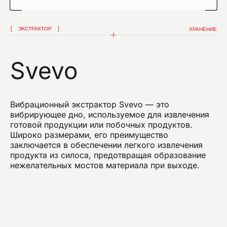
Я подтверждаю, что ознакомился с уведомлением
об обработке данных
ЭКСТРАКТОР
ХРАНЕНИЕ
Я подтверждаю, что ознакомился с политикой
конфиденциальности данного сайта и даю свое
согласие на рассылку компанией omas рекламных
сообщений (в том числе информационных
Svevo
бюллетеней) по электронной почте со ссылками
на товары или услуги.
Вибрационный экстрактор Svevo — это
ОТПРАВИТЬ
вибрирующее дно, используемое для извлечения
готовой продукции или побочных продуктов.
Широко размерами, его преимущество
заключается в обеспечении легкого извлечения
продукта из силоса, предотвращая образование
нежелательных мостов материала при выходе.