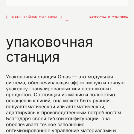
Я подтверждаю, что ознакомился с уведомлением
об обработке данных
ВЕСОВЫБОЙНАЯ УСТАНОВКА
РАЗГРУЗКА И УПАКОВКА
Я подтверждаю, что ознакомился с политикой
конфиденциальности данного сайта и даю свое
согласие на рассылку компанией omas рекламных
сообщений (в том числе информационных
упаковочная
бюллетеней) по электронной почте со ссылками
на товары или услуги.
станция
ОТПРАВИТЬ
Упаковочная станция Omas — это модульная
система, обеспечивающая эффективную и точную
упаковку гранулированных или порошковых
продуктов. Состоящая из машин и полностью
оснащенных линий, она может быть ручной,
полуавтоматической или автоматической,
адаптируясь к производственным потребностям.
Благодаря своей гибкой конфигурации, она
обеспечивает точное заполнение,
оптимизированное управление материалами и