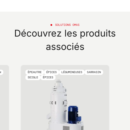
SOLUTIONS OMAS
Découvrez les produits
associés
N
ÈPEAUTRE
ÉPICES
LÉGUMINEUSES
SARRASIN
SEIGLE
ÉPICES