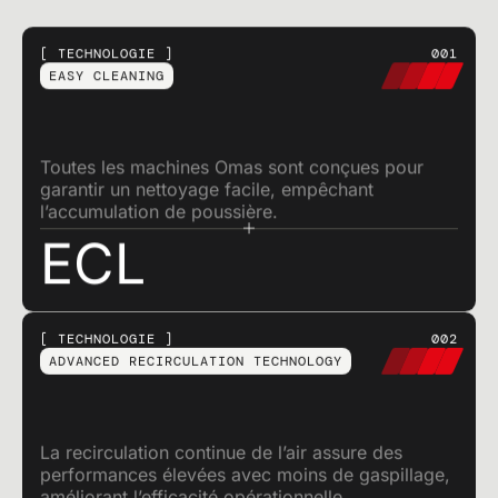
TECHNOLOGIE
001
EASY CLEANING
Toutes les machines Omas sont conçues pour
garantir un nettoyage facile, empêchant
l’accumulation de poussière.
ECL
TECHNOLOGIE
002
ADVANCED RECIRCULATION TECHNOLOGY
La recirculation continue de l’air assure des
performances élevées avec moins de gaspillage,
améliorant l’efficacité opérationnelle.