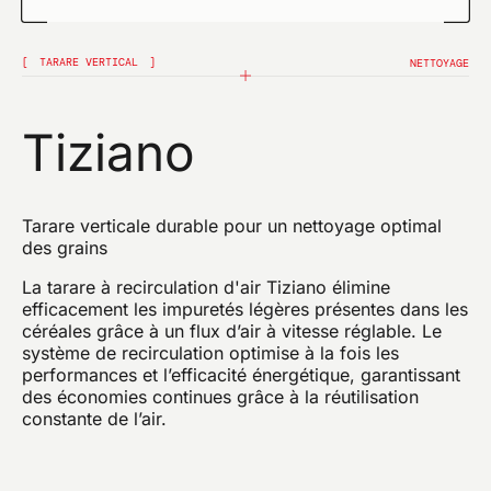
EMAIL*
TARARE VERTICAL
NETTOYAGE
Tiziano
Je confirme que j'ai lu l'avis de traitement des
données
Je confirme que j'ai lu la politique de confidentialité de
ce site et je donne mon consentement à l'envoi de
communications promotionnelles (y compris les
Tarare verticale durable pour un nettoyage optimal
bulletins d'information) par omas par courrier
électronique et faisant référence à des produits ou
des grains
des services.
La tarare à recirculation d'air Tiziano élimine
efficacement les impuretés légères présentes dans les
ENVOYER
céréales grâce à un flux d’air à vitesse réglable. Le
système de recirculation optimise à la fois les
performances et l’efficacité énergétique, garantissant
des économies continues grâce à la réutilisation
constante de l’air.