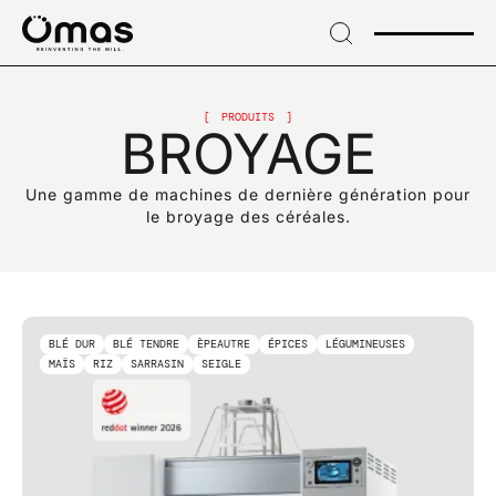
→
Skip
to
header
S'INSCRIRE À NOTRE LETTRE D'INFORMATION
→ Skip
S'inscrire pour
to
PRODUITS
BROYAGE
content
recevoir des
→
Skip
Une gamme de machines de dernière génération pour
to
informations
le broyage des céréales.
footer
exclusives et des
innovations du
BLÉ DUR
BLÉ TENDRE
ÈPEAUTRE
ÉPICES
LÉGUMINEUSES
secteur
MAÏS
RIZ
SARRASIN
SEIGLE