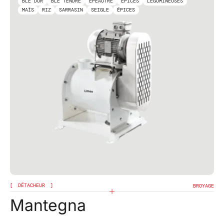
BLÉ DUR
BLÉ TENDRE
ÈPEAUTRE
ÉPICES
LÉGUMINEUSES
MAÏS
RIZ
SARRASIN
SEIGLE
ÉPICES
DÉTACHEUR
BROYAGE
Mantegna