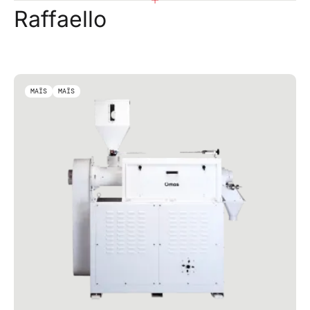
Raffaello
MAÏS
MAÏS