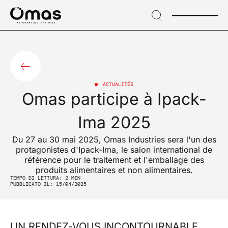
→
Skip
to
header
S'INSCRIRE À NOTRE LETTRE D'INFORMATION
→ Skip
S'inscrire pour
to
content
recevoir des
→
Skip
ACTUALITÉS
Omas participe à Ipack-
to
informations
footer
Ima 2025
exclusives et des
Du 27 au 30 mai 2025, Omas Industries sera l'un des
innovations du
protagonistes d'Ipack-Ima, le salon international de
référence pour le traitement et l'emballage des
secteur
produits alimentaires et non alimentaires.
TEMPO DI LETTURA:
2
MIN
PUBBLICATO IL: 15/04/2025
UN RENDEZ-VOUS INCONTOURNABLE