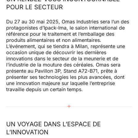
EMAIL*
POUR LE SECTEUR
Du 27 au 30 mai 2025, Omas Industries sera l’un des
protagonistes d’Ipack-Ima, le salon international de
référence pour le traitement et l’emballage des
Je confirme que j'ai lu l'avis de traitement des
produits alimentaires et non alimentaires.
données
L’événement, qui se tiendra à Milan, représente une
occasion unique de découvrir les dernières
Je confirme que j'ai lu la politique de confidentialité de
ce site et je donne mon consentement à l'envoi de
innovations dans le secteur de la meunerie et de
communications promotionnelles (y compris les
l’industrie de la mouture des céréales. Omas sera
bulletins d'information) par omas par courrier
électronique et faisant référence à des produits ou
présente au Pavillon 3P, Stand A72-B71, prête à
des services.
présenter ses technologies les plus avancées, dont
une innovation majeure sur laquelle l’entreprise
travaille depuis un certain temps.
ENVOYER
UN VOYAGE DANS L’ESPACE DE
L’INNOVATION