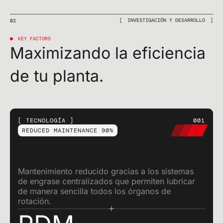
INVESTIGACIÓN Y DESARROLLO
02
KEY FACTORS
Maximizando la eficiencia
de tu planta.
TECNOLOGÍA
001
REDUCED MAINTENANCE 90%
Mantenimiento reducido gracias a los sistemas
de engrase centralizados que permiten lubricar
de manera sencilla todos los órganos de
rotación.