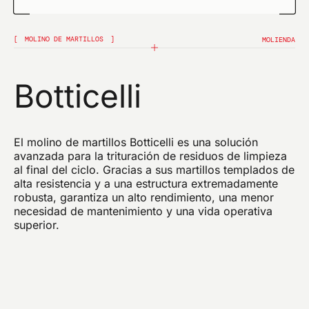
MOLINO DE MARTILLOS
MOLIENDA
Confirmo que he leído el aviso sobre el tratamiento
de datos
Botticelli
Confirmo que he leído la política de privacidad de
este sitio y doy mi consentimiento al envío de
comunicaciones promocionales (incluidos boletines
informativos) por parte de omas por correo
electrónico y referentes a productos o servicios.
El molino de martillos Botticelli es una solución
avanzada para la trituración de residuos de limpieza
ENVIA
al final del ciclo. Gracias a sus martillos templados de
alta resistencia y a una estructura extremadamente
robusta, garantiza un alto rendimiento, una menor
necesidad de mantenimiento y una vida operativa
superior.