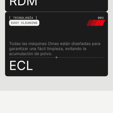
RDM
TECNOLOGÍA
002
EASY CLEANING
Todas las máquinas Omas están diseñadas para
garantizar una fácil limpieza, evitando la
acumulación de polvo.
ECL