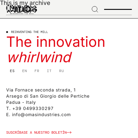
This is my archive
→
INDEX
Skip
to
header
SUSCRÍBASE A NUESTRO BOLETÍN
→ Skip
Suscríbase para
REINVENTING THE MILL
to
The innovation
content
recibir noticias
→
whirlwind
Skip
to
exclusivas e
footer
ES
EN
FR
IT
RU
innovaciones del
sector
Via Fornace seconda strada, 1
Arsego di San Giorgio delle Pertiche
Padua - Italy
T.
+39 0499330297
E.
info@omasindustries.com
EMAIL*
SUSCRÍBASE A NUESTRO BOLETÍN