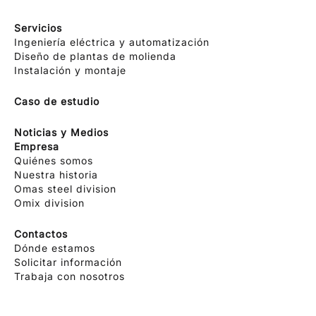
Servicios
Ingeniería eléctrica y automatización
Confirmo que he leído el aviso sobre el tratamiento
Diseño de plantas de molienda
de datos
Instalación y montaje
Confirmo que he leído la política de privacidad de
este sitio y doy mi consentimiento al envío de
Caso de estudio
comunicaciones promocionales (incluidos boletines
informativos) por parte de omas por correo
electrónico y referentes a productos o servicios.
Noticias y Medios
Empresa
Quiénes somos
ENVIA
Nuestra historia
Omas steel division
Omix division
Contactos
Dónde estamos
Solicitar información
Trabaja con nosotros