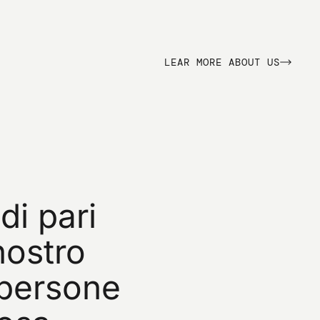
L
E
A
R
M
O
R
E
A
B
O
U
T
U
S
di
pari
nostro
persone