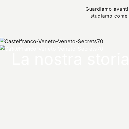
Guardiamo avanti
studiamo come r
OMAS INDUSTRIES
La
nostra
stori