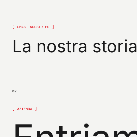
OMAS INDUSTRIES
La
nostra
stori
02
AZIENDA