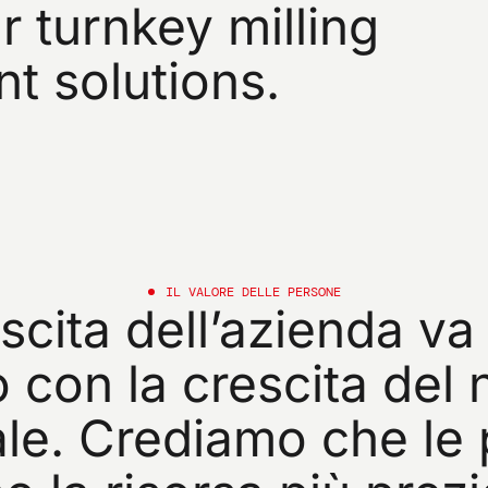
r
turnkey
milling
nt
solutions.
IL
VALORE
DELLE
PERSONE
scita
dell’azienda
va
o
con
la
crescita
del
le.
Crediamo
che
le