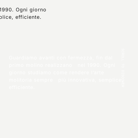
1990. Ogni giorno
ice, efficiente.
SCROLL TO DISCOVER
Guardiamo avanti con fermezza, fin dal
primo molino realizzano nel 1990. Ogni
giorno studiamo come rendere l’arte
molitoria sempre più innovativa, semplice,
efficiente.