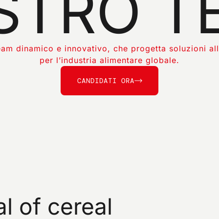
STRO
T
team dinamico e innovativo, che progetta soluzioni 
per l’industria alimentare globale.
e he leído el aviso sobre el tratamiento de datos
C
A
N
D
I
D
A
T
I
O
R
A
ENV
 he leído la política de privacidad de este sitio y doy
imiento al envío de comunicaciones promocionales
boletines informativos) por parte de omas por correo
 y referentes a productos o servicios.
al
of
cereal