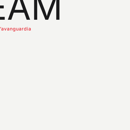
EAM
all’avanguardia
IA