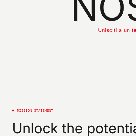
NO
EMAIL*
Unisciti a un 
Confirmo qu
Confirmo que
mi consent
(incluidos 
electrónico
MISSION
STATEMENT
Unlock
the
potenti