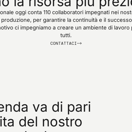
no
la
risorsa
più
prezi
onale
oggi
conta
110
collaboratori
impegnati
nei
nost
produzione,
per
garantire
la
continuità
e
il
successo
otivo
ci
impegniamo
a
creare
un
ambiente
di
lavoro
tutti.
C
O
N
T
A
T
T
A
C
I
ienda
va
di
pari
ita
del
nostro